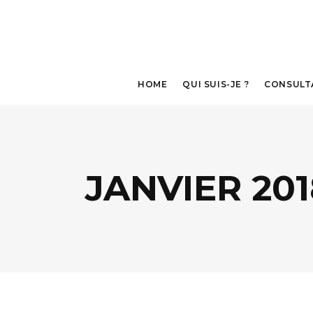
HOME
QUI SUIS-JE ?
CONSULT
JANVIER 201
LA « RESPIRATION »
LE « SEMAPHORE » POUR
DYNAMISER
LE « COCON » POUR RELAXER
LES YEUX
LE « FAR & NEAR » POUR
ASSOUPLIR