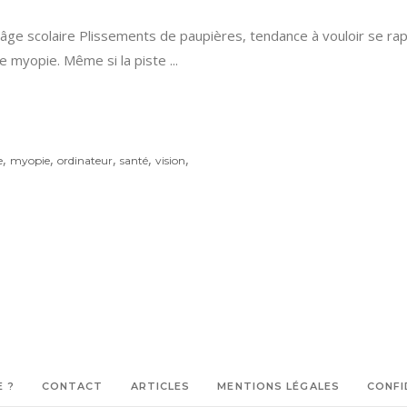
 âge scolaire Plissements de paupières, tendance à vouloir se r
de myopie. Même si la piste
,
,
,
,
,
e
myopie
ordinateur
santé
vision
E ?
CONTACT
ARTICLES
MENTIONS LÉGALES
CONFI