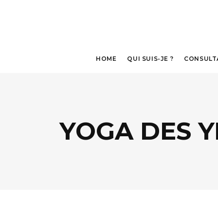
HOME
QUI SUIS-JE ?
CONSULT
YOGA DES 
LA « RESPIRATION »
LE « SEMAPHORE » POUR
DYNAMISER
LE « COCON » POUR RELAXER
LES YEUX
LE « FAR & NEAR » POUR
ASSOUPLIR